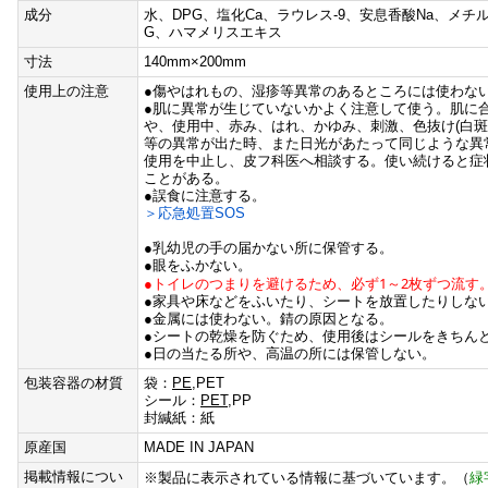
成分
水、DPG、塩化Ca、ラウレス-9、安息香酸Na、メチ
G、ハマメリスエキス
寸法
140mm×200mm
使用上の注意
●傷やはれもの、湿疹等異常のあるところには使わな
●肌に異常が生じていないかよく注意して使う。肌に
や、使用中、赤み、はれ、かゆみ、刺激、色抜け(白斑
等の異常が出た時、また日光があたって同じような異
使用を中止し、皮フ科医へ相談する。使い続けると症
ことがある。
●誤食に注意する。
＞応急処置SOS
●乳幼児の手の届かない所に保管する。
●眼をふかない。
●トイレのつまりを避けるため、必ず1～2枚ずつ流す
●家具や床などをふいたり、シートを放置したりしな
●金属には使わない。錆の原因となる。
●シートの乾燥を防ぐため、使用後はシールをきちん
●日の当たる所や、高温の所には保管しない。
包装容器の材質
袋：
PE
,PET
シール：
PET
,PP
封緘紙：紙
原産国
MADE IN JAPAN
緑
掲載情報につい
※製品に表示されている情報に基づいています。（