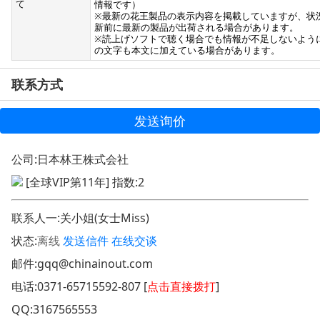
て
情報です）
※最新の花王製品の表示内容を掲載していますが、状
新前に最新の製品が出荷される場合があります。
※読上げソフトで聴く場合でも情報が不足しないよう
の文字も本文に加えている場合があります。
联系方式
发送询价
公司:
日本林王株式会社
[全球VIP第11年] 指数:2
联系人一:关小姐(女士Miss)
状态:
离线
发送信件
在线交谈
邮件:
gqq@chinainout.com
电话:
0371-65715592-807 [
点击直接拨打
]
QQ:
3167565553