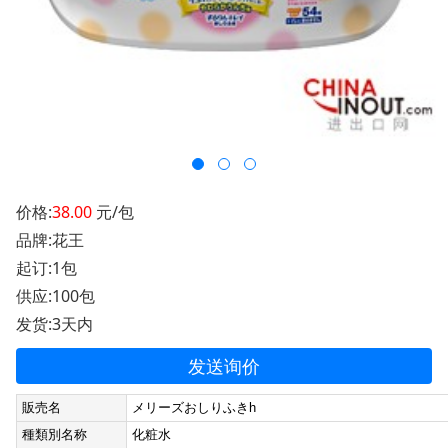
价格:
38.00
元/包
品牌:花王
起订:1包
供应:100包
发货:3天内
发送询价
販売名
メリーズおしりふきh
種類別名称
化粧水